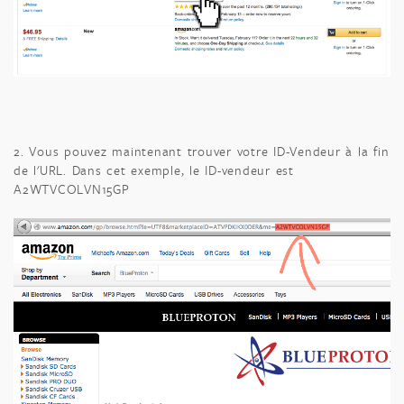
2. Vous pouvez maintenant trouver votre ID-Vendeur à la fin
de l'URL. Dans cet exemple, le ID-vendeur est
A2WTVCOLVN15GP